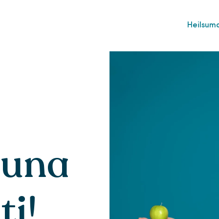
Heilsuma
suna
ti!