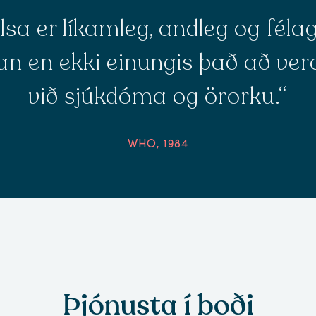
lsa er líkamleg, andleg og féla
ðan en ekki einungis það að ver
við sjúkdóma og örorku.“
WHO, 1984
Þjónusta í boði