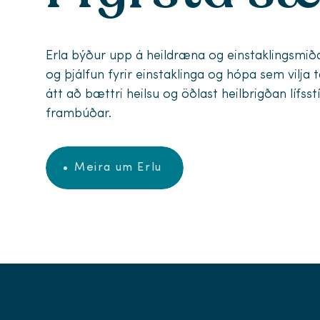
Erla býður upp á heildræna og einstaklingsmið
og þjálfun fyrir einstaklinga og hópa sem vilja t
átt að bættri heilsu og öðlast heilbrigðan lífsstíl
frambúðar.
Meira um Erlu