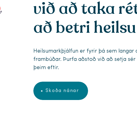
við að taka rét
að betri heilsu
Heilsumarkþjálfun er fyrir þá sem langar 
frambúðar. Þurfa aðstoð við að setja sér
þeim eftir.
Skoða nánar