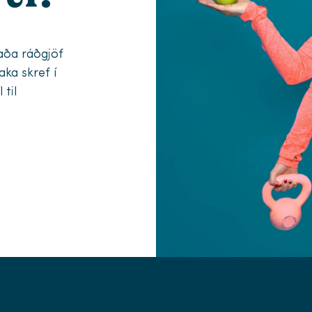
aða ráðgjöf
aka skref í
 til