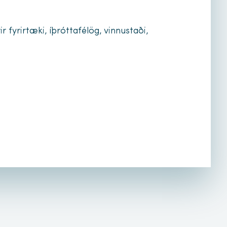
r fyrirtæki, íþróttafélög, vinnustaði,