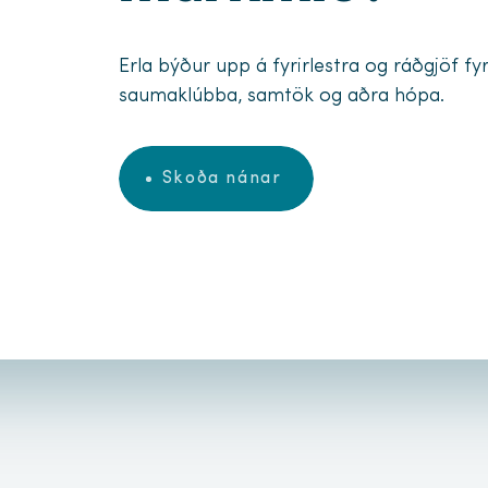
Erla býður upp á fyrirlestra og ráðgjöf fyri
saumaklúbba, samtök og aðra hópa.
Skoða nánar