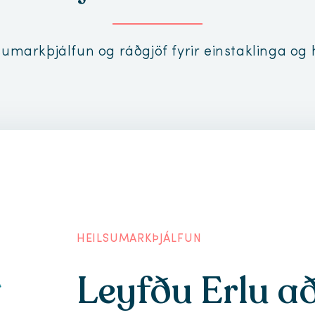
sumarkþjálfun og ráðgjöf fyrir einstaklinga og
HEILSUMARKÞJÁLFUN
Leyfðu Erlu a