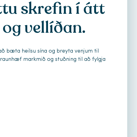
tu skrefin í átt
 og vellíðan.
að bæta heilsu sína og breyta venjum til
 raunhæf markmið og stuðning til að fylgja