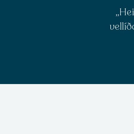
„Hei
vellí