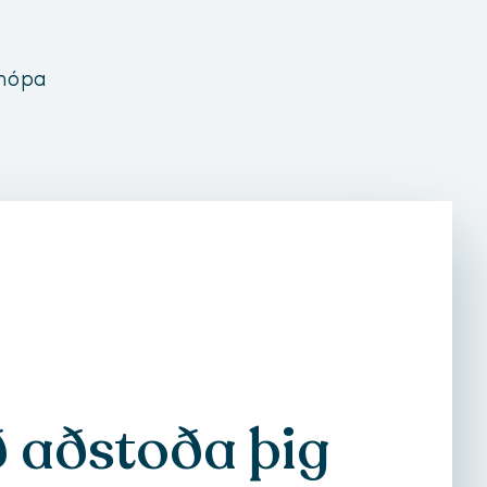
 hópa
ð aðstoða þig