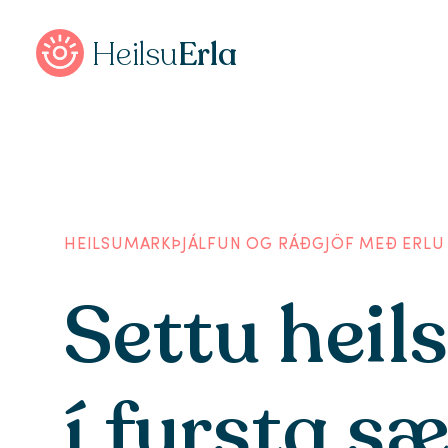
Heilsu
Erla
HEILSUMARKÞJÁLFUN OG RÁÐGJÖF MEÐ ERLU
Settu heil
í fyrsta sæ