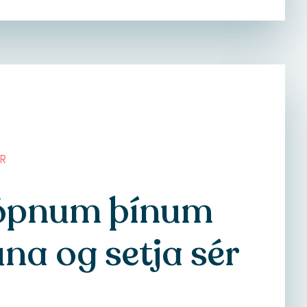
R
hópnum þínum
na og setja sér