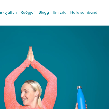
rkþjálfun
Ráðgjöf
Blogg
Um Erlu
Hafa samband