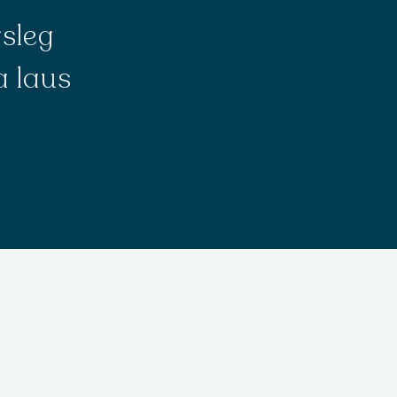
gsleg
a laus