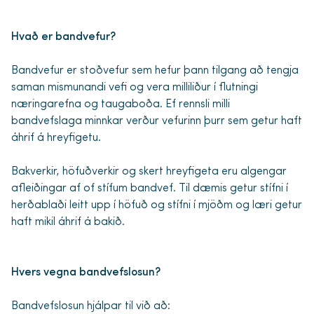
Hvað er bandvefur?
Bandvefur er stoðvefur sem hefur þann tilgang að tengja
saman mismunandi vefi og vera milliliður í flutningi
næringarefna og taugaboða. Ef rennsli milli
bandvefslaga minnkar verður vefurinn þurr sem getur haft
áhrif á hreyfigetu.
Bakverkir, höfuðverkir og skert hreyfigeta eru algengar
afleiðingar af of stífum bandvef. Til dæmis getur stífni í
herðablaði leitt upp í höfuð og stífni í mjöðm og læri getur
haft mikil áhrif á bakið.
Hvers vegna bandvefslosun?
Bandvefslosun hjálpar til við að: