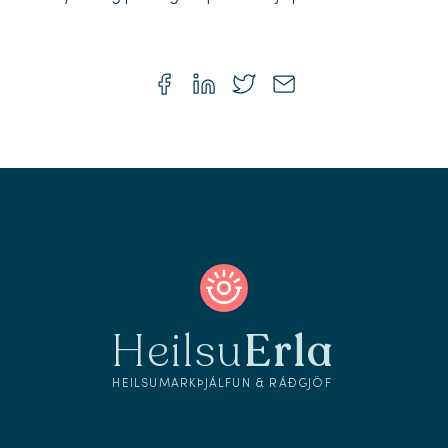
Heilsu
Erla
HEILSUMARKÞJÁLFUN & RÁÐGJÖF