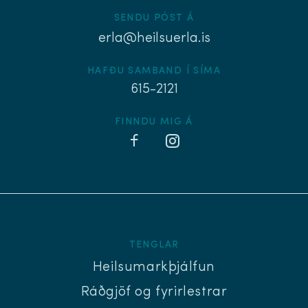
SENDU PÓST Á
erla@heilsuerla.is
HAFÐU SAMBAND Í SÍMA
615-2121
FINNDU MIG Á
TENGLAR
Heilsumarkþjálfun
Ráðgjöf og fyrirlestrar