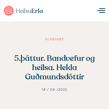
Heilsu
Erla
HLAÐVARP
5.þáttur. Bandvefur og
heilsa. Hekla
Guðmundsdóttir
18 / 08 /2023