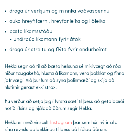
draga úr verkjum og minnka vöðvaspennu
auka hreyfifærni, hreyfanleika og liðleika
bæta líkamsstöðu
• undirbúa líkamann fyrir átök
draga úr streitu og flýta fyrir endurheimt
Hekla segir að til að bæta heilsuna sé mikilvægt að róa
niður taugakefið, hlusta á líkamann, vera þakklát og finna
jafnvægi. Við þurfum að sýna þolinmæði og skilja að
hlutirnir gerast ekki strax.
Þú verður að setja þig í fyrsta sæti til þess að geta bæði
notið lífsins og hjálpað öðrum segir Hekla.
Hekla er með vinsælt
Instagram
þar sem hún nýtir alla
sína reynslu og þekkingu til þess að hjálpa öðrum.