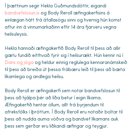
Í þættinum segir Hekla Guðmundsdóttir, eigandi
bandvefslosun.is
og Body Reroll æfingakerfisins á
einlægan hátt frá áfallasögu sinni og hvernig hún komst
aftur inn á vinnumarkaðinn eftir 14 ára fjarveru vegna
heilsuleysis.
Hekla hannaði æfingakerfið Body Reroll til þess að allir
gætu fundið eitthvað fyrir sig í heilsurækt. Hún kennir nú í
Dans og jóga
og heldur einnig reglulega kennaranámskeið
til þess að breiða út þessa frábæru leið til þess að bæta
líkamlega og andlega heilsu.
Body Reroll er æfingakerfi sem notar bandvefslosun til
þess að hjálpa þér að líða betur í eigin líkama.
Æfingakerfið hentar öllum, allt frá byrjendum til
afreksfólks í íþróttum. Í Body Reroll eru notaðir boltar til
þess að nudda auma vöðva og bandvef líkamans auk
þess sem gerðar eru liðkandi æfingar og teygjur.