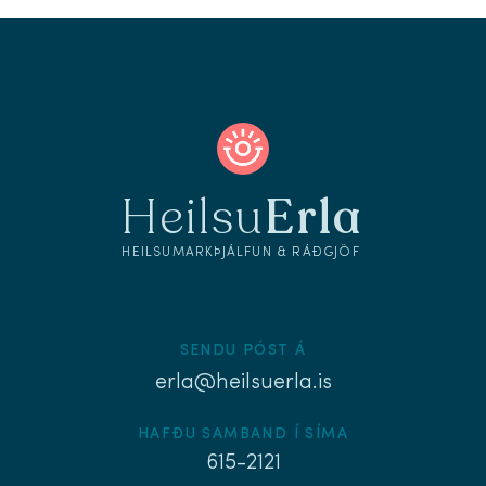
Heilsu
Erla
HEILSUMARKÞJÁLFUN & RÁÐGJÖF
SENDU PÓST Á
erla@heilsuerla.is
HAFÐU SAMBAND Í SÍMA
615-2121