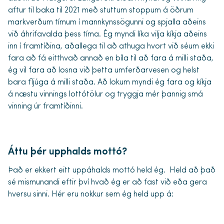
aftur til baka til 2021 með stuttum stoppum á öðrum
markverðum tímum í mannkynssögunni og spjalla aðeins
við áhrifavalda þess tíma. Ég myndi líka vilja kíkja aðeins
inn í framtíðina, aðallega til að athuga hvort við séum ekki
fara að fá eitthvað annað en bíla til að fara á milli staða,
ég vil fara að losna við þetta umferðarvesen og helst
bara fljúga á milli staða. Að lokum myndi ég fara og kíkja
á næstu vinnings lottótölur og tryggja mér þannig smá
vinning úr framtíðinni.
Áttu þér upphalds mottó?
Það er ekkert eitt uppáhalds mottó held ég. Held að það
sé mismunandi eftir því hvað ég er að fast við eða gera
hversu sinni. Hér eru nokkur sem ég held upp á: