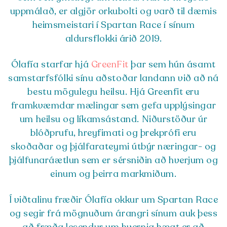
uppmálað, er algjör orkubolti og varð til dæmis
heimsmeistari í Spartan Race í sínum
aldursflokki árið 2019.
Ólafía starfar hjá
GreenFit
þar sem hún ásamt
samstarfsfólki sínu aðstoðar landann við að ná
bestu mögulegu heilsu. Hjá Greenfit eru
framkvæmdar mælingar sem gefa upplýsingar
um heilsu og líkamsástand. Niðurstöður úr
blóðprufu, hreyfimati og þrekprófi eru
skoðaðar og þjálfarateymi útbýr næringar- og
þjálfunaráætlun sem er sérsniðin að hverjum og
einum og þeirra markmiðum.
Í viðtalinu fræðir Ólafía okkur um Spartan Race
og segir frá mögnuðum árangri sínum auk þess