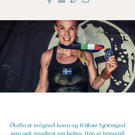
Ólafía er mögnuð kona og frábær fyrirmynd
sem veit ýmsilegt um heilsu. Hún er hreystið