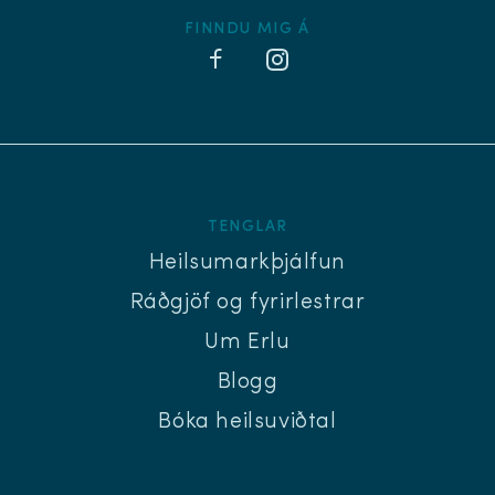
FINNDU MIG Á
TENGLAR
Heilsumarkþjálfun
Ráðgjöf og fyrirlestrar
Um Erlu
Blogg
Bóka heilsuviðtal