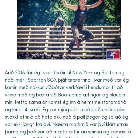
Árið 2018 fór ég tvær ferðir til New York og Boston og
náði mér í Spartan SGX þjálfararéttindi. Þar með var ég
komin með nokkur viðbótar verkfæri í hendurnar til að
vinna með og bæta við Bootcamp æfingar og hlaupin
mín. Þetta sama ár komst ég inn á heimsmeistaramótið
og lenti í 4. sæti. Ég var mjög sátt með það en líka pínu
svekkt eftir á að hafa ekki náð á pall þegar ég sá að ég
var ekki langt frá því. Næsta markmið var því klárt strax
þarna og það var að mæta aftur ári seinna og komast á