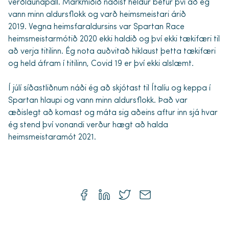
verðlaunapall. Markmiðið náðist heldur betur því að ég
vann minn aldursflokk og varð heimsmeistari árið
2019. Vegna heimsfaraldursins var Spartan Race
heimsmeistarmótið 2020 ekki haldið og því ekki tækifæri til
að verja titilinn. Ég nota auðvitað hiklaust þetta tækifæri
og held áfram í titilinn, Covid 19 er því ekki alslæmt.
Í júlí síðastliðnum náði ég að skjótast til Ítalíu og keppa í
Spartan hlaupi og vann minn aldursflokk. Það var
æðislegt að komast og máta sig aðeins aftur inn sjá hvar
ég stend því vonandi verður hægt að halda
heimsmeistaramót 2021.