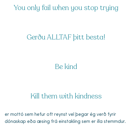
You only fail when you stop trying
Gerðu ALLTAF þitt besta!
Be kind
Kill them with kindness
er mottó sem hefur oft reynst vel þegar ég verð fyrir
dónaskap eða æsing frá einstakling sem er illa stemmdur.