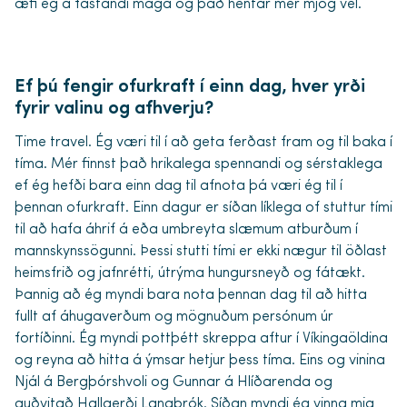
æfi ég á fastandi maga og það hentar mér mjög vel.
Ef þú fengir ofurkraft í einn dag, hver yrði
fyrir valinu og afhverju?
Time travel. Ég væri til í að geta ferðast fram og til baka í
tíma. Mér finnst það hrikalega spennandi og sérstaklega
ef ég hefði bara einn dag til afnota þá væri ég til í
þennan ofurkraft. Einn dagur er síðan líklega of stuttur tími
til að hafa áhrif á eða umbreyta slæmum atburðum í
mannskynssögunni. Þessi stutti tími er ekki nægur til öðlast
heimsfrið og jafnrétti, útrýma hungursneyð og fátækt.
Þannig að ég myndi bara nota þennan dag til að hitta
fullt af áhugaverðum og mögnuðum persónum úr
fortíðinni. Ég myndi pottþétt skreppa aftur í Víkingaöldina
og reyna að hitta á ýmsar hetjur þess tíma. Eins og vinina
Njál á Bergþórshvoli og Gunnar á Hlíðarenda og
auðvitað Hallgerði Langbrók. Síðan myndi ég vinna mig