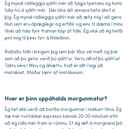
Ég myndi ráðleggja sjálfri mér að fylgja hjartanu og hafa
fulla trú á sjálfri mér. Ekki láta álit annara hafa áhrif á
þig. Ég myndi ráðleggja sjálfri mér að æfa mig í að gera
hluti sem eru óþægilegir og erfiðir og eins til dæmis í mínu
tilviki að tala fyrir framan hóp af fólki. Ég vildi að ég hefði
pínt mig til þess fyrr á lífsleiðinni.
Raðaðu fólki í kringum þig sem þér líður vel með og þar
sem að þú getur verið þú sjálf/ur. Vertu alltaf þú sjálf/ur!
Taktu séns í lífinu og áhættu. Það er allt í lagi að
mistakast. Maður lærir af mistökunum.
Hver er þinn uppáhalds morgunmatur?
Ég hef ekki verið að borða morgunmat í nokkurn tíma. Ég
fæ mér tvöfaldan espresso kannski 20-30 mínútum eftir
að ég rúlla mér fram úr rúminu. Ef ég æfi á morgnana þá