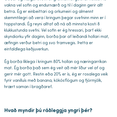
vakna vel sofin og endurnærð og til í daginn gerir allt
betra. Ég er einbeittari og orkumeiri og almennt
skemmtilegri að vera í kringum þegar svefninn minn er í
toppstandi. Ég reyni alltaf að ná að minnsta kosti 8
klukkustunda svefni. Vel sofin er ég hressari, þarf ekki
skyndiorku yfir daginn, borða þar af leiðandi hollari mat,
æfingin verður betri og svo framvegis. Þetta er
einfaldlega keðjuverkun.
Ég borða líklega í kringum 80% hollan og næringarríkan
mat. Ég borða það sem ég veit að mér líður vel af og
gerir mér gott. Restin eða 20% er ís, ég er rosalega veik
fyrir vanilluís með banana, kókósflögum og fjörmjólk,
hrært saman í bragðaref.
Hvað myndir þú ráðleggja yngri þér?