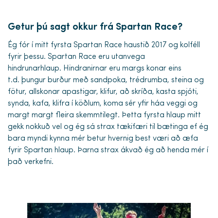
Getur þú sagt okkur frá Spartan Race?
Ég fór í mitt fyrsta Spartan Race haustið 2017 og kolféll
fyrir þessu. Spartan Race eru utanvega
hindrunarhlaup. Hindranirnar eru margs konar eins
t.d. þungur burður með sandpoka, trédrumba, steina og
fötur, allskonar apastigar, klifur, að skríða, kasta spjóti,
synda, kafa, klifra í köðlum, koma sér yfir háa veggi og
margt margt fleira skemmtilegt. Þetta fyrsta hlaup mitt
gekk nokkuð vel og ég sá strax tækifæri til bætinga ef ég
bara myndi kynna mér betur hvernig best væri að æfa
fyrir Spartan hlaup. Þarna strax ákvað ég að henda mér í
það verkefni.