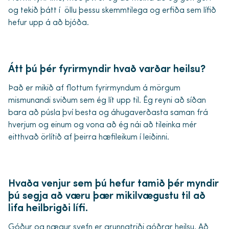
og tekið þátt í öllu þessu skemmtilega og erfiða sem lífið
hefur upp á að bjóða.
Átt þú þér fyrirmyndir hvað varðar heilsu?
Það er mikið af flottum fyrirmyndum á mörgum
mismunandi sviðum sem ég lít upp til. Ég reyni að síðan
bara að púsla því besta og áhugaverðasta saman frá
hverjum og einum og vona að ég nái að tileinka mér
eitthvað örlítið af þeirra hæfileikum í leiðinni.
Hvaða venjur sem þú hefur tamið þér myndir
þú segja að væru þær mikilvægustu til að
lifa heilbrigði lífi.
Góður og nægur svefn er grunnatriði góðrar heilsu. Að