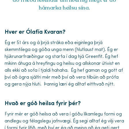
að fræða lesendur um hvernig hægt er að
hámarka heilsu sína.
Hver er Ólafía Kvaran?
Ég er 51 árs
og á
þrjá stráka eða eiginlega þrjá
skemmtilega og góða unga menn (hlutlaust mat). Ég er
hjúkrunarfræðingur og starfa í dag hjá Greenfit. Ég hef
mikinn áhuga á hreyfingu og heilsu og allskonar útivist en
alls ekki að sofa í tjaldi hahaha. Ég hef gaman og gott af
því að ögra sjálfri mér með því að vera tilbúin að prófa
og gera nýja hluti. Þannig læri ég alltaf eitthvað nýtt.
Hvað er góð heilsa fyrir þér?
Fyrir mér er góð heilsa að vera í góðu líkamlegu formi og
andlegu og félagslegu jafnvægi. Ég segi alltaf ég vilji vera
í formi fyrir lífið, með því er ég að meina að ég geti gert