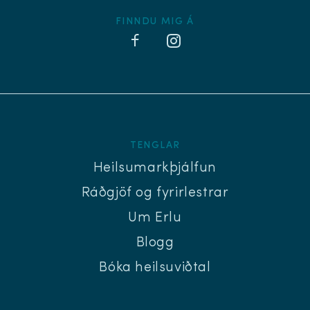
FINNDU MIG Á
TENGLAR
Heilsumarkþjálfun
Ráðgjöf og fyrirlestrar
Um Erlu
Blogg
Bóka heilsuviðtal