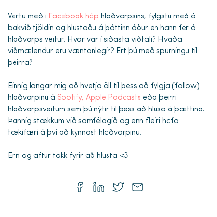
Vertu með í
Facebook hóp
hlaðvarpsins, fylgstu með á
bakvið tjöldin og hlustaðu á þáttinn áður en hann fer á
hlaðvarps veitur. Hvar var í síðasta viðtali? Hvaða
viðmælendur eru væntanlegir? Ert þú með spurningu til
þeirra?
Einnig langar mig að hvetja öll til þess að fylgja (follow)
hlaðvarpinu á
Spotify,
Apple Podcasts
eða þeirri
hlaðvarpsveitum sem þú nýtir til þess að hlusa á þættina.
Þannig stækkum við samfélagið og enn fleiri hafa
tækifæri á því að kynnast hlaðvarpinu.
Enn og aftur takk fyrir að hlusta <3