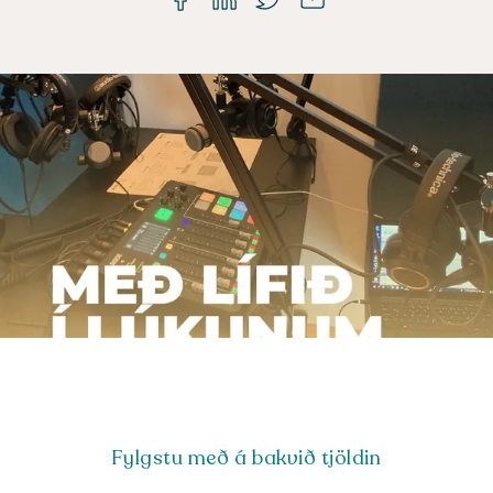
Fylgstu með á bakvið tjöldin