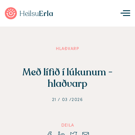
Heilsu
Erla
HLAÐVARP
Með lífið í lúkunum -
hlaðvarp
21 / 03 /2026
DEILA