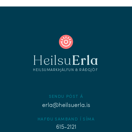
Heilsu
Erla
HEILSUMARKÞJÁLFUN & RÁÐGJÖF
SENDU PÓST Á
erla@heilsuerla.is
HAFÐU SAMBAND Í SÍMA
615-2121